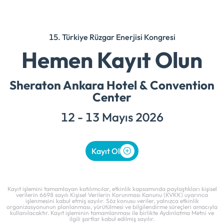
15. Türkiye Rüzgar Enerjisi Kongresi
Hemen Kayıt Olun
Sheraton Ankara Hotel & Convention
Center
12 - 13 Mayıs 2026
Kayıt Ol
Kayıt işlemini tamamlayan katılımcılar, etkinlik kapsamında paylaştıkları kişisel
verilerin 6698 sayılı Kişisel Verilerin Korunması Kanunu (KVKK) uyarınca
işlenmesini kabul etmiş sayılır. Söz konusu veriler, yalnızca etkinlik
organizasyonunun planlanması, yürütülmesi ve bilgilendirme süreçleri amacıyla
kullanılacaktır. Kayıt işleminin tamamlanması ile birlikte Aydınlatma Metni ve
ilgili şartlar kabul edilmiş sayılır.