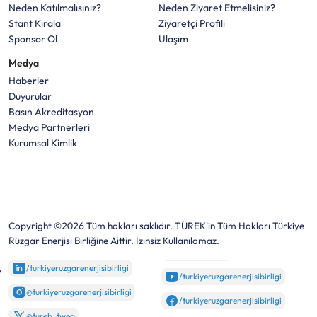
Neden Katılmalısınız?
Neden Ziyaret Etmelisiniz?
Stant Kirala
Ziyaretçi Profili
Sponsor Ol
Ulaşım
Medya
Haberler
Duyurular
Basın Akreditasyon
Medya Partnerleri
Kurumsal Kimlik
Copyright ©2026 Tüm hakları saklıdır. TÜREK'in Tüm Hakları Türkiye
Rüzgar Enerjisi Birliğine Aittir. İzinsiz Kullanılamaz.
/turkiyeruzgarenerjisibirligi
/turkiyeruzgarenerjisibirligi
@turkiyeruzgarenerjisibirligi
/turkiyeruzgarenerjisibirligi
@tureb_twea