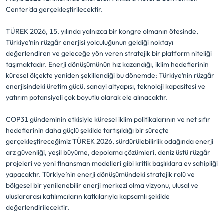
Center'da gerçekleştirilecektir.
TÜREK 2026, 15. yılında yalnızca bir kongre olmanın ötesinde,
Türkiye’nin rüzgâr enerjisi yolculuğunun geldiği noktayı
değerlendiren ve geleceğe yön veren stratejik bir platform niteliği
taşımaktadır. Enerji dönüşümünün hız kazandığı, iklim hedeflerinin
küresel ölçekte yeniden şekillendiği bu dönemde; Türkiye’nin rüzgâr
enerjisindeki üretim gücü, sanayi altyapısı, teknoloji kapasitesi ve
yatırım potansiyeli çok boyutlu olarak ele alınacaktır.
COP31 gündeminin etkisiyle küresel iklim politikalarının ve net sıfır
hedeflerinin daha güçlü şekilde tartışıldığı bir süreçte
gerçekleştireceğimiz TÜREK 2026, sürdürülebilirlik odağında enerji
arz güvenliği, yeşil büyüme, depolama çözümleri, deniz üstü rüzgâr
projeleri ve yeni finansman modelleri gibi kritik başlıklara ev sahipliği
yapacaktır. Türkiye’nin enerji dönüşümündeki stratejik rolü ve
bölgesel bir yenilenebilir enerji merkezi olma vizyonu, ulusal ve
uluslararası katılımcıların katkılarıyla kapsamlı şekilde
değerlendirilecektir.